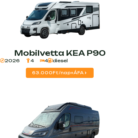
Mobilvetta KEA P90
2026
4
4
diesel
63.000Ft/nap+ÁFA