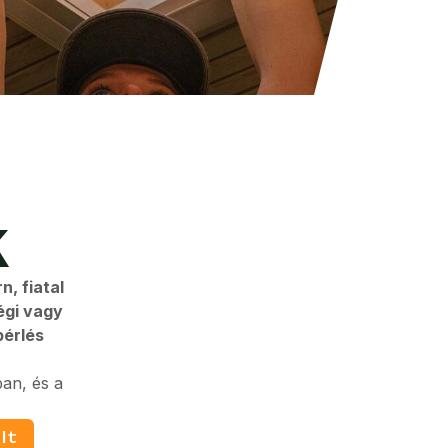
k
, fiatal
égi vagy
bérlés
an, és a
lt