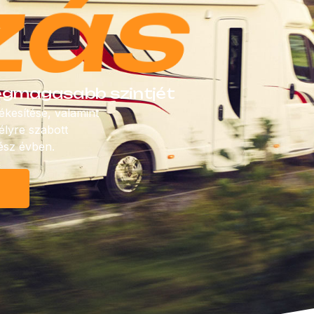
nyek
legmagasabb szintjét
ékesítése, valamint
lyre szabott
ész évben.