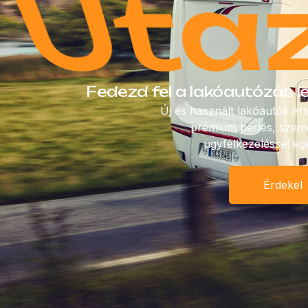
Élmé
Fedezd fel a lakóautózás 
Új és használt lakóautók ért
prémium bérlés, szemé
ügyfélkezeléssel eg
Érdekel