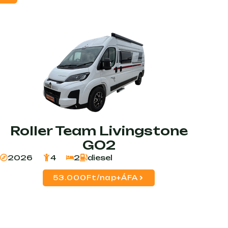
Roller Team Livingstone
GO2
2026
4
2
diesel
53.000Ft/nap+ÁFA