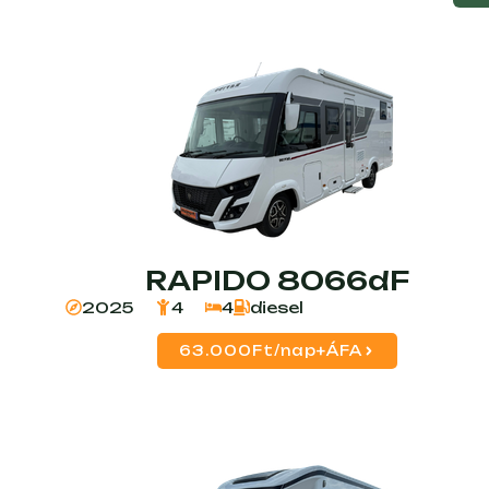
RAPIDO 8066dF
2025
4
4
diesel
63.000Ft/nap+ÁFA