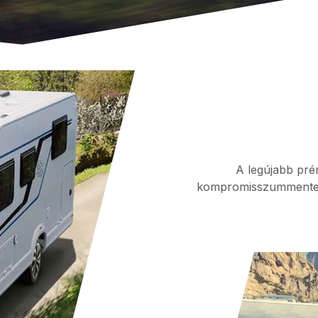
A legújabb prém
kompromisszummentes k