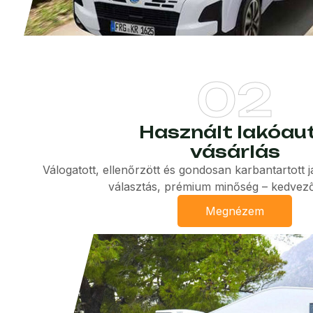
02
Használt lakóau
vásárlás
Válogatott, ellenőrzött és gondosan karbantartott
választás, prémium minőség – kedvez
Megnézem