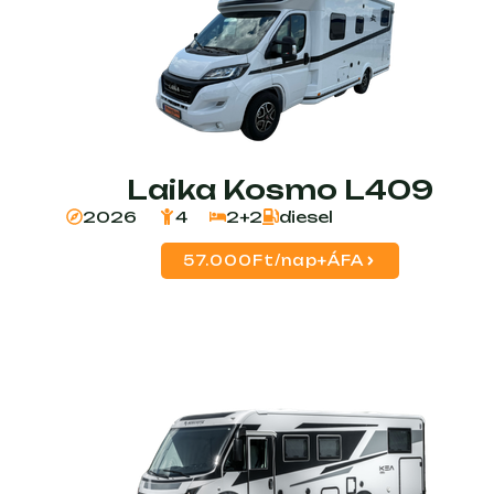
Laika Kosmo L409
2026
4
2+2
diesel
57.000Ft/nap+ÁFA