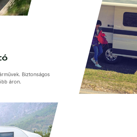
tó
 járművek. Biztonságos
őbb áron.