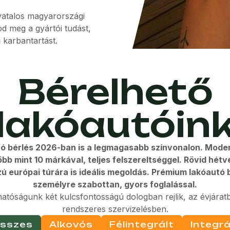
atalos magyarországi
d meg a gyártói tudást,
 karbantartást.
Bérelhető
lakóautóin
ó bérlés 2026-ban is a legmagasabb színvonalon. Modern
több mint 10 márkával, teljes felszereltséggel. Rövid hétv
ú európai túrára is ideális megoldás. Prémium lakóautó 
személyre szabottan, gyors foglalással.
atóságunk két kulcsfontosságú dologban rejlik, az évjáratb
rendszeres szervizelésben.
sszes
Alkovós
Félintegrált
Integrá