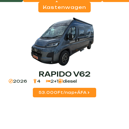
Kastenwagen
RAPIDO V62
2026
4
2+1
diesel
53.000Ft/nap+ÁFA