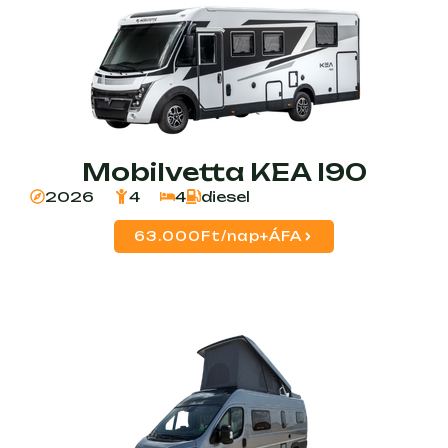
Mobilvetta KEA I90
2026
4
4
diesel
63.000Ft/nap+ÁFA