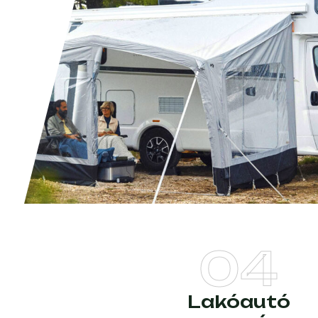
04
Lakóautó