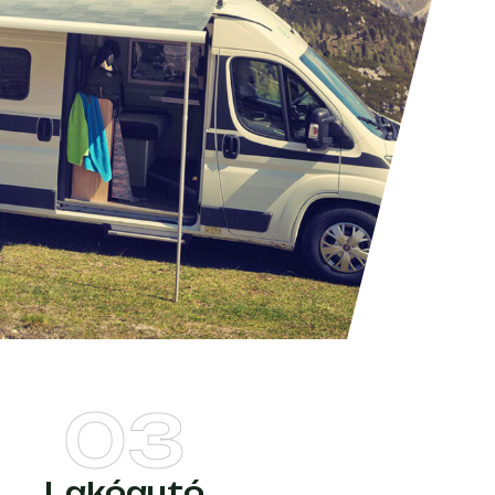
03
Lakóautó