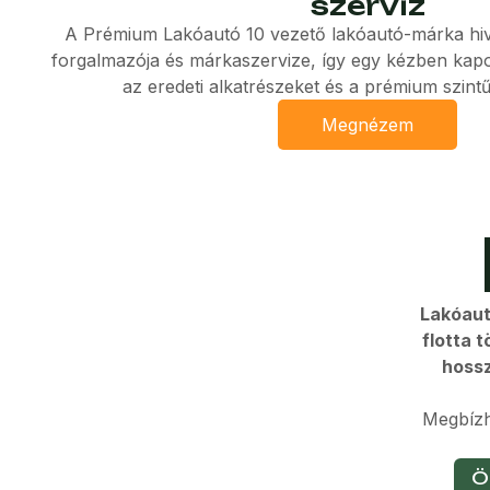
szervíz
A Prémium Lakóautó 10 vezető lakóautó-márka hiv
forgalmazója és márkaszervize, így egy kézben kapo
az eredeti alkatrészeket és a prémium szintű
Megnézem
Lakóaut
flotta 
hossz
Megbízh
Ö