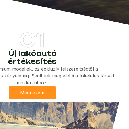
01
Új lakóautó
értékesítés
ium modellek, az exkluzív felszereltségtől a
ényelemig. Segítünk megtalálni a tökéletes társad
minden úthoz.
Megnézem