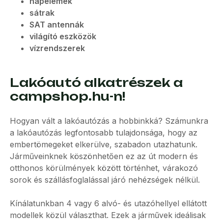
napelemek
sátrak
SAT antennák
világító eszközök
vízrendszerek
Lakóautó alkatrészek a
campshop.hu-n!
Hogyan vált a lakóautózás a hobbinkká? Számunkra
a lakóautózás legfontosabb tulajdonsága, hogy az
embertömegeket elkerülve, szabadon utazhatunk.
Járműveinknek köszönhetően ez az út modern és
otthonos körülmények között történhet, várakozó
sorok és szállásfoglalással járó nehézségek nélkül.
Kínálatunkban 4 vagy 6 alvó- és utazóhellyel ellátott
modellek közül választhat. Ezek a járművek ideálisak