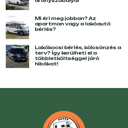
aranyszabályai
Mi éri meg jobban? Az
apartman vagy a lakóautó
bérlés?
Lakókocsi bérlés, kölcsönzés a
terv? Így kerülheti el a
többletköltséggel járó
hibákat!