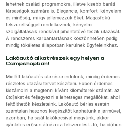
lehetnek családi programokra, illetve kisebb baráti
társaságok számára is. Elegancia, komfort, kényelem
és minőség, mi így jellemezzük őket. Magasfokú
felszereltséggel rendelkeznek, kényelmi
szolgáltatásaik rendkívül pihentetővé teszik utazását.
A rendszeres karbantartásnak köszönhetően pedig
mindig tökéletes állapotban kerülnek ügyfeleinkhez.
Lakóautó alkatrészek egy helyen a
Campshopban!
Mielőtt lakóautós utazásra indulunk, mindig érdemes
részletes utazási tervet készíteni. Ebben érdemes
kiszámolni a megtenni kívánt kilométerek számát, az
útdíjakat és feljegyezni a lehetséges megállókat, ahol
feltölthetők készleteink. Lakóautó bérlés esetén
számtalan hasznos kiegészítőt kaphatunk a járművel,
azonban, ha saját lakókocsival megyünk, akkor
ajánlatos erősen átnézni a felszerelést. Jó, ha időben