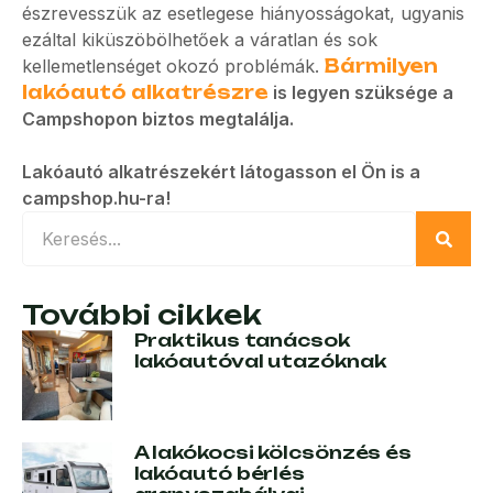
észrevesszük az esetlegese hiányosságokat, ugyanis
ezáltal kiküszöbölhetőek a váratlan és sok
kellemetlenséget okozó problémák.
Bármilyen
lakóautó alkatrészre
is legyen szüksége a
Campshopon biztos megtalálja.
Lakóautó alkatrészekért látogasson el Ön is a
campshop.hu-ra!
További cikkek
Praktikus tanácsok
lakóautóval utazóknak
A lakókocsi kölcsönzés és
lakóautó bérlés