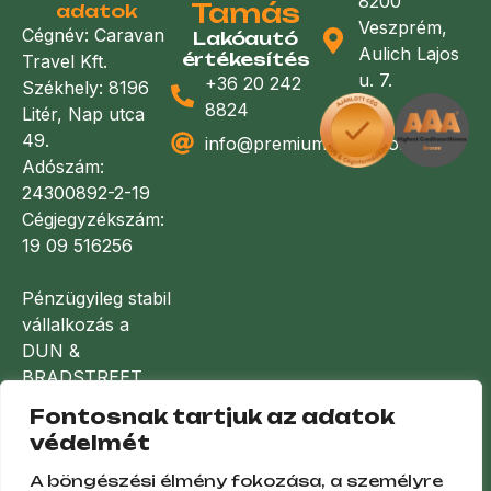
8200
Tamás
adatok
Veszprém,
Cégnév: Caravan
Lakóautó
Aulich Lajos
értékesítés
Travel Kft.
u. 7.
+36 20 242
Székhely: 8196
8824
Litér, Nap utca
49.
info@premiumlakoauto.hu
Adószám:
24300892-2-19
Cégjegyzékszám:
19 09 516256
Pénzügyileg stabil
vállalkozás a
DUN &
BRADSTREET
minősítése
Fontosnak tartjuk az adatok
alapján
védelmét
A böngészési élmény fokozása, a személyre