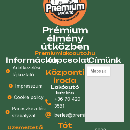
Prémium
élmény
útközben
Premiumlakoauto.hu
Információk
Kapcsolat
Címünk
Adatkezelési
Központi
tájkoztató
iroda
Impresszum
Lakóautó
bérlés
Cookie policy
+36 70 420
3581
Panaszkezelési
berles@premiumlakoauto.hu
szabályzat
Tót
Üzemeltetői