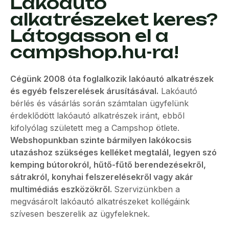
Lakóautó
alkatrészeket keres?
Látogasson el a
campshop.hu-ra!
Cégünk 2008 óta foglalkozik lakóautó alkatrészek
és egyéb felszerelések árusításával.
Lakóautó
bérlés és vásárlás során számtalan ügyfelünk
érdeklődött lakóautó alkatrészek iránt, ebből
kifolyólag született meg a Campshop ötlete.
Webshopunkban szinte bármilyen lakókocsis
utazáshoz szükséges kelléket megtalál, legyen szó
kemping bútorokról, hűtő-fűtő berendezésekről,
sátrakról, konyhai felszerelésekről vagy akár
multimédiás eszközökről.
Szervizünkben a
megvásárolt lakóautó alkatrészeket kollégáink
szívesen beszerelik az ügyfeleknek.