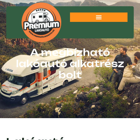
A megbízható
lakóautó alkatrész
bolt