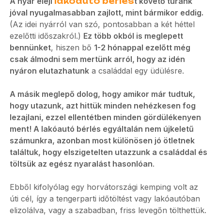
A nyár eleji
lakóautó bérlés
t követő túránk
jóval nyugalmasabban zajlott, mint bármikor eddig.
(Az idei nyárról van szó, pontosabban a két héttel
ezelőtti időszakról.)
Ez több okból is meglepett
bennünket
, hiszen bő
1-2 hónappal ezelőtt még
csak álmodni sem mertünk arról, hogy az idén
nyáron elutazhatunk
a családdal egy üdülésre.
A másik meglepő dolog, hogy amikor már tudtuk,
hogy utazunk, azt hittük minden nehézkesen fog
lezajlani, ezzel ellentétben minden gördülékenyen
ment! A lakóautó bérlés egyáltalán nem újkeletű
számunkra, azonban most különösen jó ötletnek
találtuk, hogy elszigetelten utazzunk a családdal és
töltsük az egész nyaralást hasonlóan
.
Ebből kifolyólag egy horvátországi kemping volt az
úti cél, így a tengerparti időtöltést vagy lakóautóban
elizolálva, vagy a szabadban, friss levegőn tölthettük.