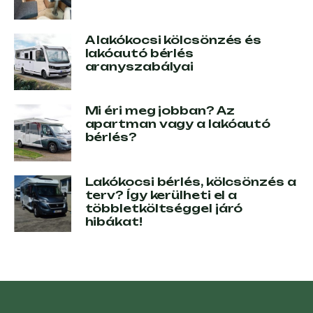
A lakókocsi kölcsönzés és
lakóautó bérlés
aranyszabályai
Mi éri meg jobban? Az
apartman vagy a lakóautó
bérlés?
Lakókocsi bérlés, kölcsönzés a
terv? Így kerülheti el a
többletköltséggel járó
hibákat!