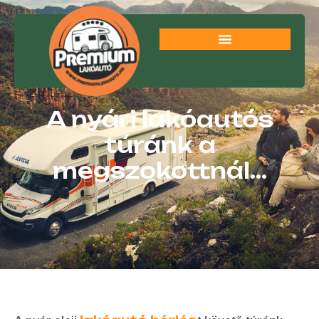
A nyári lakóautós
túránk a
megszokottnál…