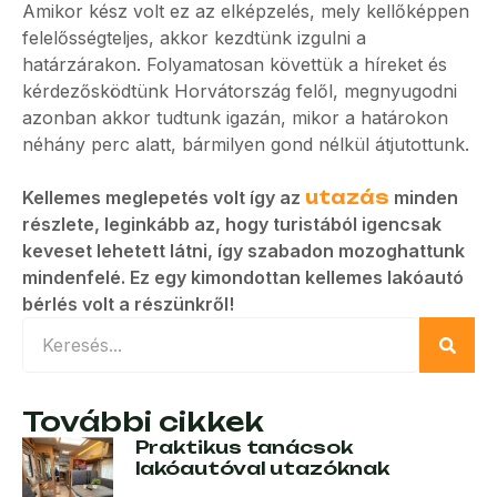
Amikor kész volt ez az elképzelés, mely kellőképpen
felelősségteljes, akkor kezdtünk izgulni a
határzárakon. Folyamatosan követtük a híreket és
kérdezősködtünk Horvátország felől, megnyugodni
azonban akkor tudtunk igazán, mikor a határokon
néhány perc alatt, bármilyen gond nélkül átjutottunk.
Kellemes meglepetés volt így az
utazás
minden
részlete, leginkább az, hogy turistából igencsak
keveset lehetett látni, így szabadon mozoghattunk
mindenfelé. Ez egy kimondottan kellemes lakóautó
bérlés volt a részünkről!
További cikkek
Praktikus tanácsok
lakóautóval utazóknak