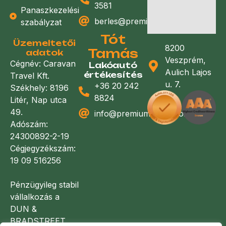
3581
Panaszkezelési
berles@premiumlakoauto.hu
szabályzat
Tót
Üzemeltetői
8200
Tamás
adatok
Veszprém,
Cégnév: Caravan
Lakóautó
Aulich Lajos
értékesítés
Travel Kft.
u. 7.
+36 20 242
Székhely: 8196
8824
Litér, Nap utca
49.
info@premiumlakoauto.hu
Adószám:
24300892-2-19
Cégjegyzékszám:
19 09 516256
Pénzügyileg stabil
vállalkozás a
DUN &
BRADSTREET