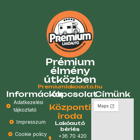
Prémium
élmény
útközben
Premiumlakoauto.hu
Információk
Kapcsolat
Címünk
Adatkezelési
Központi
tájkoztató
iroda
Impresszum
Lakóautó
bérlés
Cookie policy
+36 70 420