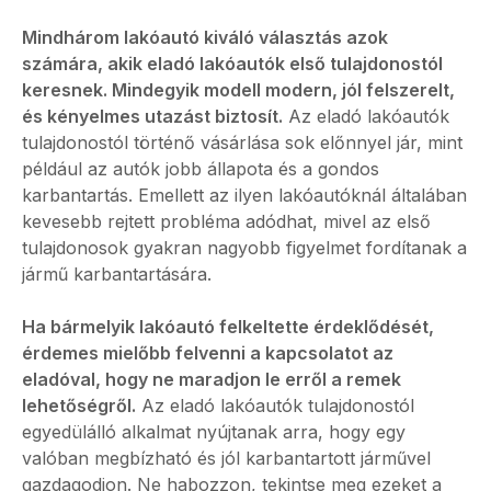
Mindhárom lakóautó kiváló választás azok
számára, akik eladó lakóautók első tulajdonostól
keresnek. Mindegyik modell modern, jól felszerelt,
és kényelmes utazást biztosít.
Az eladó lakóautók
tulajdonostól történő vásárlása sok előnnyel jár, mint
például az autók jobb állapota és a gondos
karbantartás. Emellett az ilyen lakóautóknál általában
kevesebb rejtett probléma adódhat, mivel az első
tulajdonosok gyakran nagyobb figyelmet fordítanak a
jármű karbantartására.
Ha bármelyik lakóautó felkeltette érdeklődését,
érdemes mielőbb felvenni a kapcsolatot az
eladóval, hogy ne maradjon le erről a remek
lehetőségről.
Az eladó lakóautók tulajdonostól
egyedülálló alkalmat nyújtanak arra, hogy egy
valóban megbízható és jól karbantartott járművel
gazdagodjon. Ne habozzon, tekintse meg ezeket a