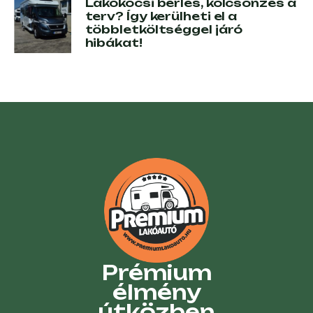
Lakókocsi bérlés, kölcsönzés a
terv? Így kerülheti el a
többletköltséggel járó
hibákat!
Prémium
élmény
útközben