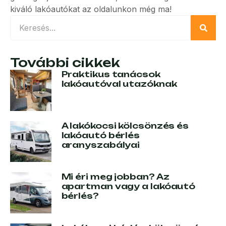
kiváló lakóautókat az oldalunkon még ma!
További cikkek
Praktikus tanácsok
lakóautóval utazóknak
A lakókocsi kölcsönzés és
lakóautó bérlés
aranyszabályai
Mi éri meg jobban? Az
apartman vagy a lakóautó
bérlés?