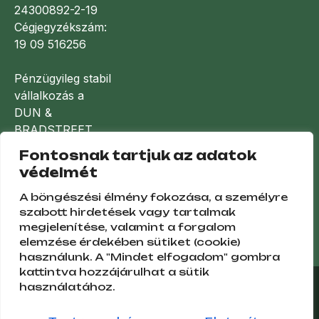
24300892-2-19
Cégjegyzékszám:
19 09 516256
Pénzügyileg stabil
vállalkozás a
DUN &
BRADSTREET
minősítése
Fontosnak tartjuk az adatok
alapján
védelmét
A böngészési élmény fokozása, a személyre
szabott hirdetések vagy tartalmak
megjelenítése, valamint a forgalom
elemzése érdekében sütiket (cookie)
használunk. A "Mindet elfogadom" gombra
kattintva hozzájárulhat a sütik
használatához.
© 2009 - 2026 Minden jog fenntartva!
premiumlakoauto.hu