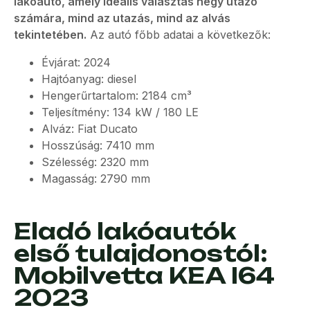
lakóautó, amely ideális választás négy utazó
számára, mind az utazás, mind az alvás
tekintetében.
Az autó főbb adatai a következők:
Évjárat: 2024
Hajtóanyag: diesel
Hengerűrtartalom: 2184 cm³
Teljesítmény: 134 kW / 180 LE
Alváz: Fiat Ducato
Hosszúság: 7410 mm
Szélesség: 2320 mm
Magasság: 2790 mm
Eladó lakóautók
első tulajdonostól:
Mobilvetta KEA I64
2023