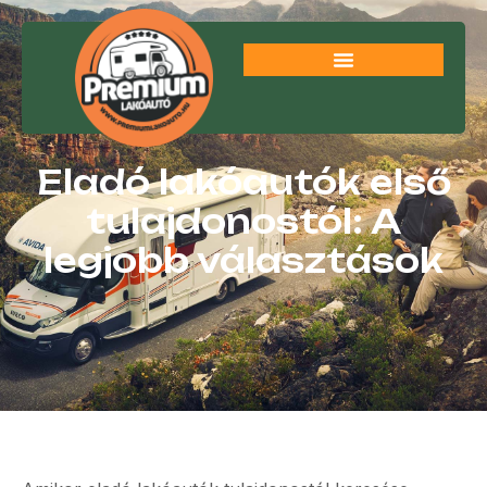
Eladó lakóautók első
tulajdonostól: A
legjobb választások