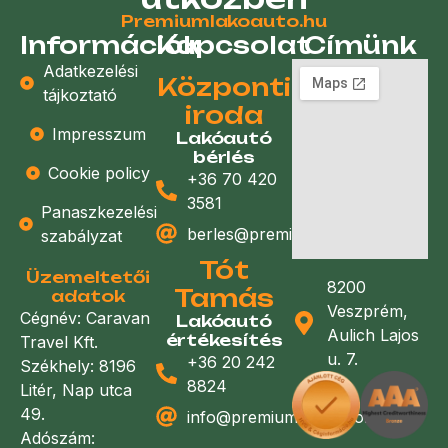
Premiumlakoauto.hu
Információk
Kapcsolat
Címünk
Adatkezelési
Központi
tájkoztató
iroda
Impresszum
Lakóautó
bérlés
Cookie policy
+36 70 420
3581
Panaszkezelési
berles@premiumlakoauto.hu
szabályzat
Tót
Üzemeltetői
8200
Tamás
adatok
Veszprém,
Cégnév: Caravan
Lakóautó
Aulich Lajos
értékesítés
Travel Kft.
u. 7.
+36 20 242
Székhely: 8196
8824
Litér, Nap utca
49.
info@premiumlakoauto.hu
Adószám: