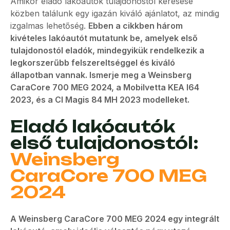
Amikor eladó lakóautók tulajdonostól keresése
közben találunk egy igazán kiváló ajánlatot, az mindig
izgalmas lehetőség.
Ebben a cikkben három
kivételes lakóautót mutatunk be, amelyek első
tulajdonostól eladók, mindegyikük rendelkezik a
legkorszerűbb felszereltséggel és kiváló
állapotban vannak. Ismerje meg a Weinsberg
CaraCore 700 MEG 2024, a Mobilvetta KEA I64
2023, és a CI Magis 84 MH 2023 modelleket.
Eladó lakóautók
első tulajdonostól:
Weinsberg
CaraCore 700 MEG
2024
A Weinsberg CaraCore 700 MEG 2024 egy integrált