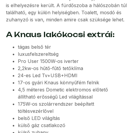
is elhelyezésre került. A fürdőszoba a hálószobán túl
található, egy külön helyiségben. Toalett, mosdó és
zuhanyzó is van, minden amire csak szüksége lehet.
A Knaus lakókocsi extrái:
tágas belső tér
luxusfelszereltség
Pro User 1500W-os iverter
2,2kw-os hűtő-fűtő tetőklíma
24-es Led Tv+USB+HDMI
17-os gyári Knaus könnyűfém felnik
4,5 méteres Dometic elektromos előtető
állítható erősségű Led világítással
175W-os szolárrendszer beépített
töltésvezérlővel
belső LED világítás
külső gáz csatlakozó
külső zuhany