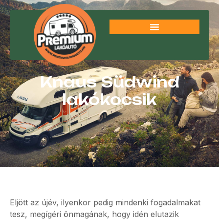
Knaus Südwind
lakókocsik
Eljött az újév, ilyenkor pedig mindenki fogadalmakat
tesz, megígéri önmagának, hogy idén elutazik