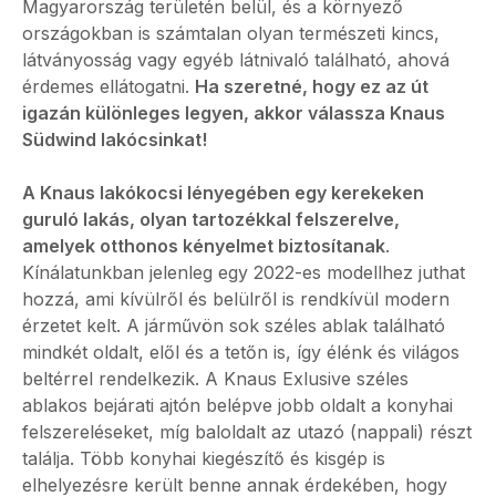
Magyarország területén belül, és a környező
országokban is számtalan olyan természeti kincs,
látványosság vagy egyéb látnivaló található, ahová
érdemes ellátogatni.
Ha szeretné, hogy ez az út
igazán különleges legyen, akkor válassza Knaus
Südwind lakócsinkat!
A Knaus lakókocsi lényegében egy kerekeken
guruló lakás, olyan tartozékkal felszerelve,
amelyek otthonos kényelmet biztosítanak
.
Kínálatunkban jelenleg egy 2022-es modellhez juthat
hozzá, ami kívülről és belülről is rendkívül modern
érzetet kelt. A járművön sok széles ablak található
mindkét oldalt, elől és a tetőn is, így élénk és világos
beltérrel rendelkezik. A Knaus Exlusive széles
ablakos bejárati ajtón belépve jobb oldalt a konyhai
felszereléseket, míg baloldalt az utazó (nappali) részt
találja. Több konyhai kiegészítő és kisgép is
elhelyezésre került benne annak érdekében, hogy