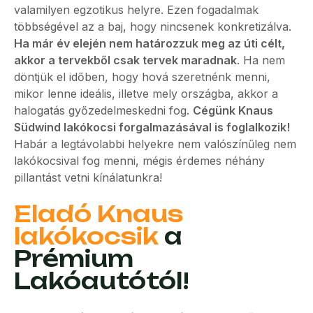
valamilyen egzotikus helyre. Ezen fogadalmak
többségével az a baj, hogy nincsenek konkretizálva.
Ha már év elején nem határozzuk meg az úti célt,
akkor a tervekből csak tervek maradnak
. Ha nem
döntjük el időben, hogy hová szeretnénk menni,
mikor lenne ideális, illetve mely országba, akkor a
halogatás győzedelmeskedni fog.
Cégünk Knaus
Südwind lakókocsi forgalmazásával is foglalkozik!
Habár a legtávolabbi helyekre nem valószínűleg nem
lakókocsival fog menni, mégis érdemes néhány
pillantást vetni kínálatunkra!
Eladó Knaus
lakókocsik
a
Prémium
Lakóautótól!