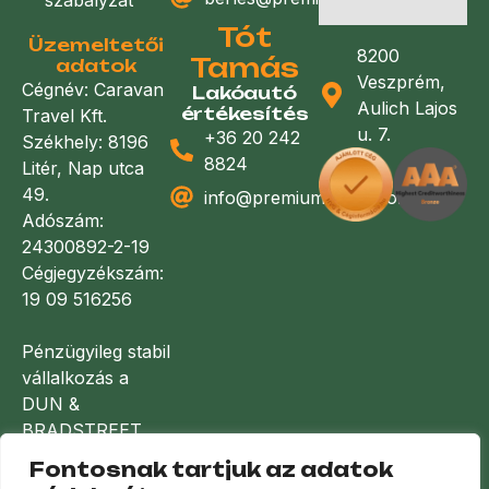
Tót
Üzemeltetői
8200
Tamás
adatok
Veszprém,
Cégnév: Caravan
Lakóautó
Aulich Lajos
értékesítés
Travel Kft.
u. 7.
+36 20 242
Székhely: 8196
8824
Litér, Nap utca
49.
info@premiumlakoauto.hu
Adószám:
24300892-2-19
Cégjegyzékszám:
19 09 516256
Pénzügyileg stabil
vállalkozás a
DUN &
BRADSTREET
minősítése
Fontosnak tartjuk az adatok
alapján