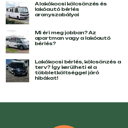
A lakókocsi kölcsönzés és
lakóautó bérlés
aranyszabályai
Mi éri meg jobban? Az
apartman vagy a lakóautó
bérlés?
Lakókocsi bérlés, kölcsönzés a
terv? Így kerülheti el a
többletköltséggel járó
hibákat!