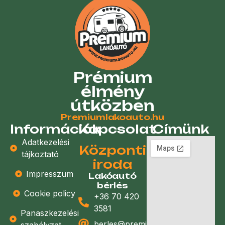
Prémium
élmény
útközben
Premiumlakoauto.hu
Információk
Kapcsolat
Címünk
Adatkezelési
Központi
tájkoztató
iroda
Impresszum
Lakóautó
bérlés
Cookie policy
+36 70 420
3581
Panaszkezelési
berles@premiumlakoauto.hu
szabályzat