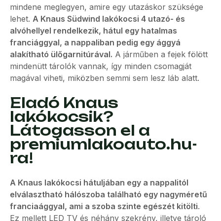
mindene meglegyen, amire egy utazáskor szüksége
lehet.
A Knaus Südwind lakókocsi 4 utazó- és
alvóhellyel rendelkezik, hátul egy hatalmas
franciággyal, a nappaliban pedig egy ággyá
alakítható ülőgarnitúrával.
A járműben a fejek fölött
mindenütt tárolók vannak, így minden csomagját
magával viheti, miközben semmi sem lesz láb alatt.
Eladó Knaus
lakókocsik?
Látogasson el a
premiumlakoauto.hu-
ra!
A Knaus lakókocsi hátuljában egy a nappalitól
elválasztható hálószoba található egy nagyméretű
franciaággyal, ami a szoba szinte egészét kitölti
.
Ez mellett LED TV és néhány szekrény, illetve tároló