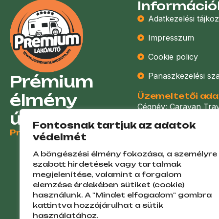
Információ
Adatkezelési tájkoz
Impresszum
Cookie policy
Panaszkezelési sz
Prémium
élmény
Üzemeltetői ad
Cégnév: Caravan Trave
útközben
Székhely: 8196 Litér,
Fontosnak tartjuk az adatok
Adószám: 24300892-
Premiumlakoauto.hu
védelmét
Cégjegyzékszám: 19 
A böngészési élmény fokozása, a személyre
szabott hirdetések vagy tartalmak
Pénzügyileg stabil vá
megjelenítése, valamint a forgalom
BRADSTREET minősíté
elemzése érdekében sütiket (cookie)
használunk. A "Mindet elfogadom" gombra
kattintva hozzájárulhat a sütik
használatához.