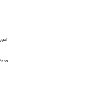
.
ggel
áros
l