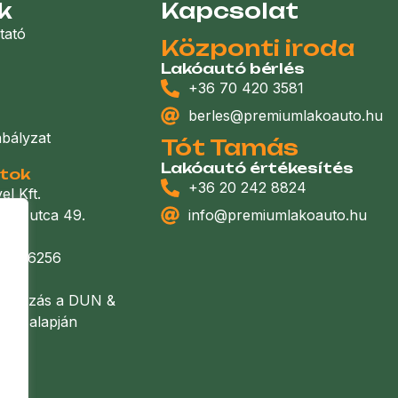
k
Kapcsolat
tató
Központi iroda
Lakóautó bérlés
+36 70 420 3581
berles@premiumlakoauto.hu
abályzat
Tót Tamás
Lakóautó értékesítés
atok
+36 20 242 8824
l Kft.
 Nap utca 49.
info@premiumlakoauto.hu
2-19
09 516256
llalkozás a DUN &
se alapján