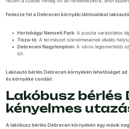
hiszen a szállás mindig ott áll rendelkezésre, ahol éppe
Fedezze fel a Debrecen környéki látnivalókat lakóautó
Hortobágyi Nemzeti Park:
A puszta varázslatos táj
Tisza-tó:
A természet szerelmeseinek ideális hely
Debreceni Nagytemplom:
A város legismertebb szi
bír.
Lakóautó bérlés Debrecen környékén lehetőséget ad a
és környéke csodáit.
Lakóbusz bérlés 
kényelmes utazá
A lakóbusz bérlés Debrecen környékén egy másik nag