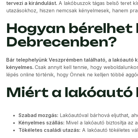
tervezi a kirándulást.
A lakóbuszok tágas belső teret kí
utazásokhoz, hiszen nemcsak kényelmesek, hanem praktik
Hogyan bérelhet 
Debrecenben?
Bár telephelyünk Veszprémben található, a lakóautó k
kényelmes.
Csak annyit kell tennie, hogy weboldalunkon
lépés online történik, hogy Önnek ne kelljen többé aggód
Miért a lakóautó 
Szabad mozgás:
Lakóautóval bárhová eljuthat, aho
Kényelmes szállás:
Mivel a lakóautó biztosítja az a
Tökéletes családi utazás:
A lakóautó tökéletes vála