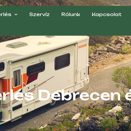
rlés
Szervíz
Rólunk
Kapcsolat
rlés Debrecen 