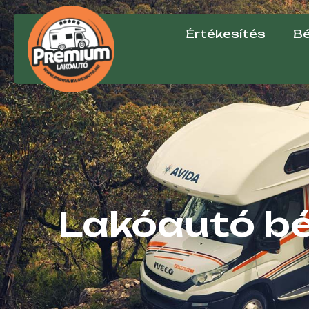
Értékesítés
Bé
Lakóautó bé