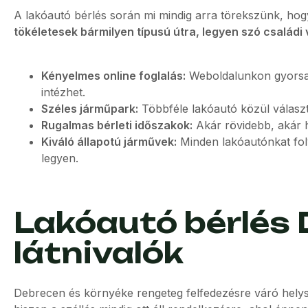
A lakóautó bérlés során mi mindig arra törekszünk, ho
tökéletesek bármilyen típusú útra, legyen szó családi
Kényelmes online foglalás:
Weboldalunkon gyorsan 
intézhet.
Széles járműpark:
Többféle lakóautó közül választh
Rugalmas bérleti időszakok:
Akár rövidebb, akár h
Kiváló állapotú járművek:
Minden lakóautónkat fol
legyen.
Lakóautó bérlés
látnivalók
Debrecen és környéke rengeteg felfedezésre váró helyszí