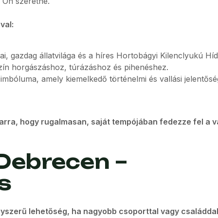
n Ön szeretné.
val:
ai, gazdag állatvilága és a híres Hortobágyi Kilenclyukú Híd
szín horgászáshoz, túrázáshoz és pihenéshez.
mbóluma, amely kiemelkedő történelmi és vallási jelentősé
rra, hogy rugalmasan, saját tempójában fedezze fel a v
Debrecen –
s
yszerű lehetőség, ha nagyobb csoporttal vagy családda