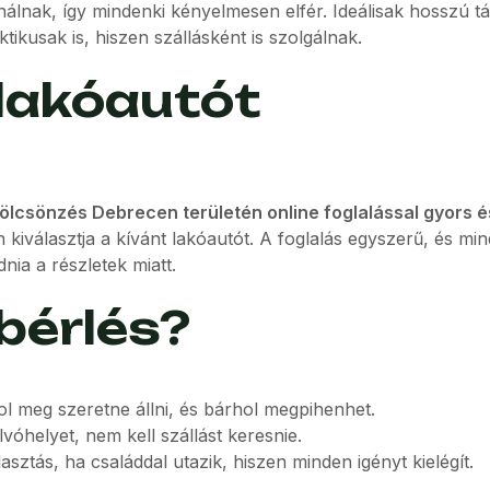
nálnak, így mindenki kényelmesen elfér. Ideálisak hosszú t
usak is, hiszen szállásként is szolgálnak.
lakóautót
ölcsönzés Debrecen területén online foglalással gyors é
 kiválasztja a kívánt lakóautót. A foglalás egyszerű, és mi
nia a részletek miatt.
bérlés?
l meg szeretne állni, és bárhol megpihenhet.
lvóhelyet, nem kell szállást keresnie.
sztás, ha családdal utazik, hiszen minden igényt kielégít.