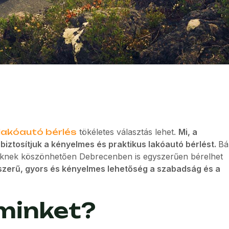
lakóautó bérlés
tökéletes választás lehet.
Mi, a
ztosítjuk a kényelmes és praktikus lakóautó bérlést.
Bá
nknek köszönhetően Debrecenben is egyszerűen bérelhet
zerű, gyors és kényelmes lehetőség a szabadság és a
minket?