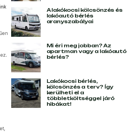
ink
A lakókocsi kölcsönzés és
lakóautó bérlés
aranyszabályai
rűen
Mi éri meg jobban? Az
apartman vagy a lakóautó
ez.
bérlés?
Lakókocsi bérlés,
kölcsönzés a terv? Így
kerülheti el a
többletköltséggel járó
hibákat!
et,