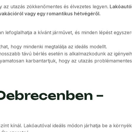
gy az utazás zökkenőmentes és élvezetes legyen.
Lakóautó
 vakációról vagy egy romantikus hétvégéről.
lefoglalhatja a kívánt járművet, és minden lépést egysze
at, hogy mindenki megtalálja az ideális modellt.
osszabb távú bérlés esetén is alkalmazkodunk az igényeih
yamatosan karbantartjuk, hogy az utazás problémamentes
 Debrecenben –
nt kínál. Lakóautóval ideális módon járhatja be a környék