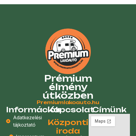
Prémium
élmény
útközben
Premiumlakoauto.hu
Információk
Kapcsolat
Címünk
Adatkezelési
Központi
tájkoztató
iroda