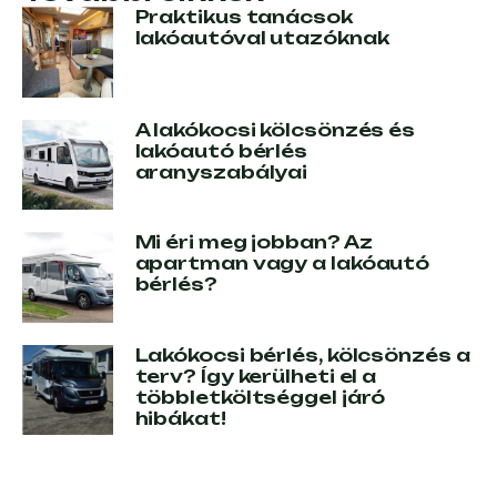
Praktikus tanácsok
lakóautóval utazóknak
A lakókocsi kölcsönzés és
lakóautó bérlés
aranyszabályai
Mi éri meg jobban? Az
apartman vagy a lakóautó
bérlés?
Lakókocsi bérlés, kölcsönzés a
terv? Így kerülheti el a
többletköltséggel járó
hibákat!