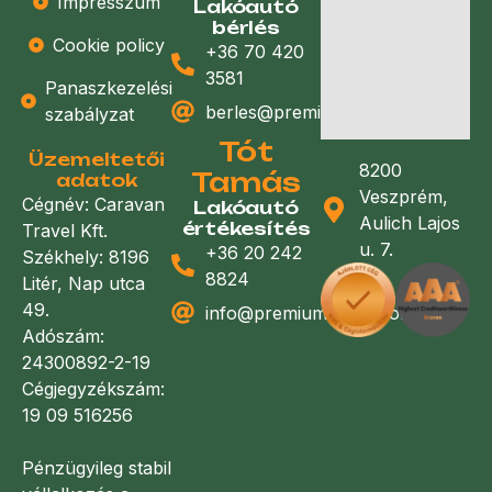
Impresszum
Lakóautó
bérlés
Cookie policy
+36 70 420
3581
Panaszkezelési
berles@premiumlakoauto.hu
szabályzat
Tót
Üzemeltetői
8200
Tamás
adatok
Veszprém,
Cégnév: Caravan
Lakóautó
Aulich Lajos
értékesítés
Travel Kft.
u. 7.
+36 20 242
Székhely: 8196
8824
Litér, Nap utca
49.
info@premiumlakoauto.hu
Adószám:
24300892-2-19
Cégjegyzékszám:
19 09 516256
Pénzügyileg stabil