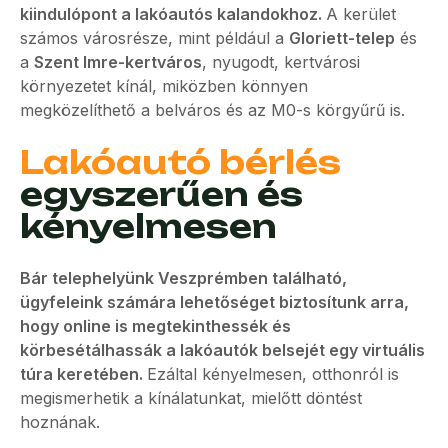
kiindulópont a lakóautós kalandokhoz.
A kerület
számos városrésze, mint például a
Gloriett-telep
és
a
Szent Imre-kertváros
, nyugodt, kertvárosi
környezetet kínál, miközben könnyen
megközelíthető a belváros és az M0-s körgyűrű is.
Lakóautó bérlés
egyszerűen és
kényelmesen
Bár telephelyünk Veszprémben található,
ügyfeleink számára lehetőséget biztosítunk arra,
hogy online is megtekinthessék és
körbesétálhassák a lakóautók belsejét egy virtuális
túra keretében.
Ezáltal kényelmesen, otthonról is
megismerhetik a kínálatunkat, mielőtt döntést
hoznának.