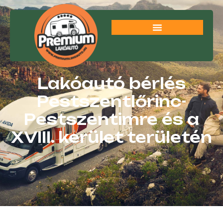
Lakóautó bérlés
Pestszentlőrinc-
Pestszentimre és a
XVIII. kerület területén