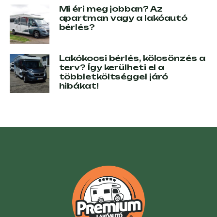
Mi éri meg jobban? Az
apartman vagy a lakóautó
bérlés?
Lakókocsi bérlés, kölcsönzés a
terv? Így kerülheti el a
többletköltséggel járó
hibákat!