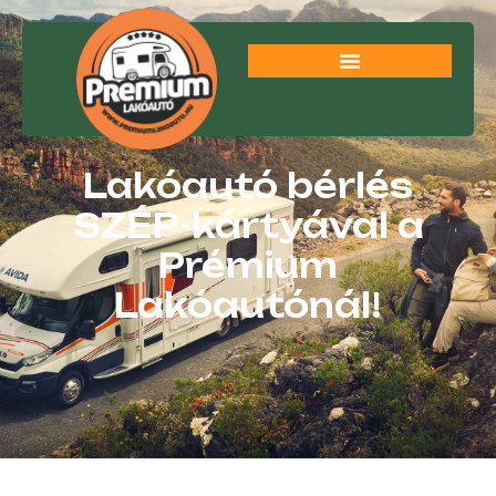
Lakóautó bérlés
SZÉP-kártyával a
Prémium
Lakóautónál!