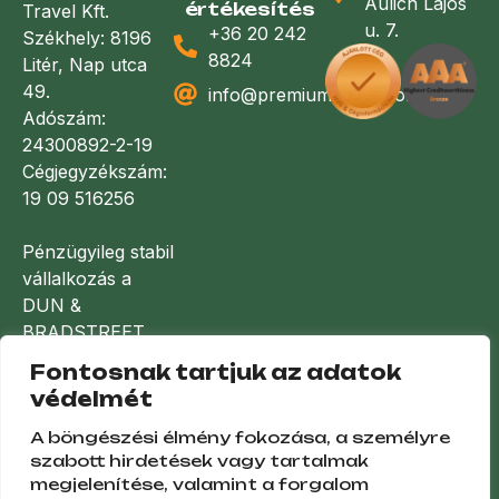
Aulich Lajos
értékesítés
Travel Kft.
u. 7.
+36 20 242
Székhely: 8196
8824
Litér, Nap utca
49.
info@premiumlakoauto.hu
Adószám:
24300892-2-19
Cégjegyzékszám:
19 09 516256
Pénzügyileg stabil
vállalkozás a
DUN &
BRADSTREET
minősítése
Fontosnak tartjuk az adatok
alapján
védelmét
A böngészési élmény fokozása, a személyre
szabott hirdetések vagy tartalmak
megjelenítése, valamint a forgalom