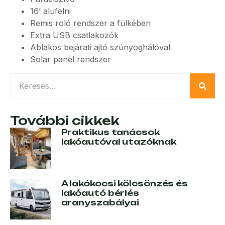
16’ alufelni
Remis roló rendszer a fülkében
Extra USB csatlakozók
Ablakos bejárati ajtó szúnyoghálóval
Solar panel rendszer
További cikkek
Praktikus tanácsok
lakóautóval utazóknak
A lakókocsi kölcsönzés és
lakóautó bérlés
aranyszabályai