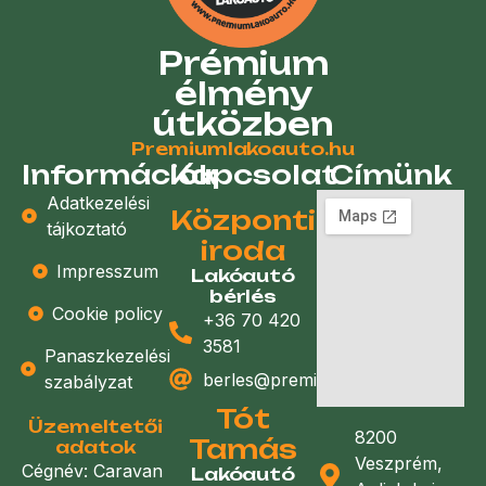
Prémium
élmény
útközben
Premiumlakoauto.hu
Információk
Kapcsolat
Címünk
Adatkezelési
Központi
tájkoztató
iroda
Impresszum
Lakóautó
bérlés
Cookie policy
+36 70 420
3581
Panaszkezelési
berles@premiumlakoauto.hu
szabályzat
Tót
Üzemeltetői
8200
Tamás
adatok
Veszprém,
Cégnév: Caravan
Lakóautó