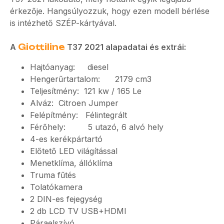
érkezője. Hangsúlyozzuk, hogy ezen modell bérlése
is intézhető SZÉP-kártyával.
A
Giottiline
T37 2021 alapadatai és extrái:
Hajtóanyag: diesel
Hengerűrtartalom: 2179 cm3
Teljesítmény: 121 kw / 165 Le
Alváz: Citroen Jumper
Felépítmény: Félintegrált
Férőhely: 5 utazó, 6 alvó hely
4-es kerékpártartó
Előtető LED világítással
Menetklíma, állóklíma
Truma fűtés
Tolatókamera
2 DIN-es fejegység
2 db LCD TV USB+HDMI
Páraelszívó