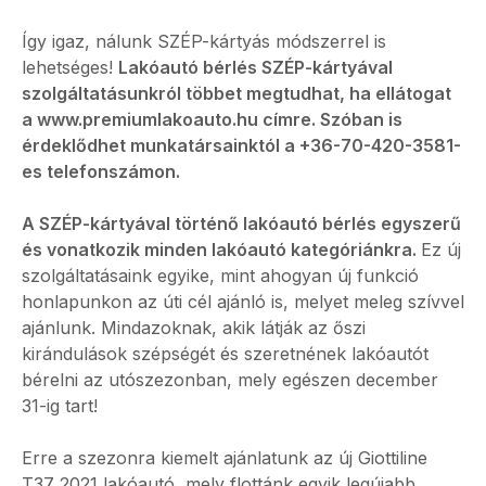
Így igaz, nálunk SZÉP-kártyás módszerrel is
lehetséges!
Lakóautó bérlés SZÉP-kártyával
szolgáltatásunkról többet megtudhat, ha ellátogat
a www.premiumlakoauto.hu címre.
S
zóban is
érdeklődhet munkatársainktól a +36-70-420-3581-
es telefonszámon.
A SZÉP-kártyával történő lakóautó bérlés egyszerű
és vonatkozik minden lakóautó kategóriánkra.
Ez új
szolgáltatásaink egyike, mint ahogyan új funkció
honlapunkon az úti cél ajánló is, melyet meleg szívvel
ajánlunk. Mindazoknak, akik látják az őszi
kirándulások szépségét és szeretnének lakóautót
bérelni az utószezonban, mely egészen december
31-ig tart!
Erre a szezonra kiemelt ajánlatunk az új Giottiline
T37 2021 lakóautó, mely flottánk egyik legújabb