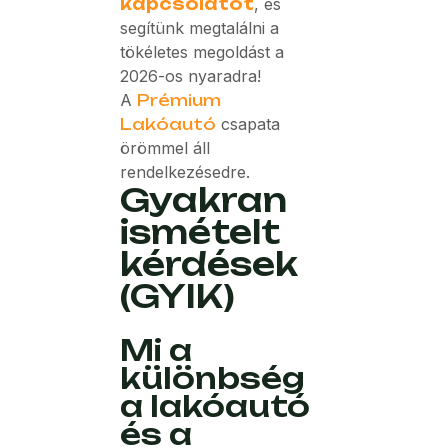
kapcsolatot
, és
segítünk megtalálni a
tökéletes megoldást a
2026-os nyaradra!
A
Prémium
Lakóautó
csapata
örömmel áll
rendelkezésedre.
Gyakran
ismételt
kérdések
(GYIK)
Mi a
különbség
a lakóautó
és a