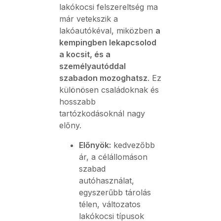
lakókocsi felszereltség ma
már vetekszik a
lakóautókéval, miközben
a
kempingben lekapcsolod
a kocsit, és a
személyautóddal
szabadon mozoghatsz
. Ez
különösen családoknak és
hosszabb
tartózkodásoknál nagy
előny.
Előnyök:
kedvezőbb
ár, a célállomáson
szabad
autóhasználat,
egyszerűbb tárolás
télen, változatos
lakókocsi típusok