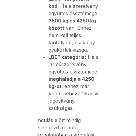
kód:
Ha a szerelvény
együttes össztömege
3500 kg és 4250 kg
között
van. Ehhez
nem kell teljes
tanfolyam, csak egy
gyakorlati vizsga.
„BE” kategória:
Ha a
járműszerelvény
együttes össztömege
meghaladja a 4250
kg-ot
. ehhez már
külön nehézpótkocsis
jogosítvány
szükséges.
Indulás előtt mindig
ellenőrizd az autó
forgalmijában a vontatási