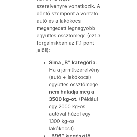
szerelvényre vonatkozik. A
döntő szempont a vontató
autó és a lakókocsi
megengedett legnagyobb
együttes össztömege (ezt a
forgalmikban az F.1 pont
jelöli):
Sima „B” kategória:
Ha a járműszerelvény
(autó + lakókocsi)
együttes össztömege
nem haladja meg a
3500 kg-ot
. (Például
egy 2000 kg-os
autóval húzol egy
1300 kg-os
lakókocsit).
„B96” kiegészítő