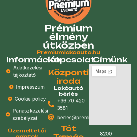
Prémium
élmény
útközben
Premiumlakoauto.hu
Információk
Kapcsolat
Címünk
Adatkezelési
Központi
tájkoztató
iroda
Impresszum
Lakóautó
bérlés
Cookie policy
+36 70 420
3581
Panaszkezelési
berles@premiumlakoauto.hu
szabályzat
Tót
Üzemeltetői
8200
Tamás
adatok