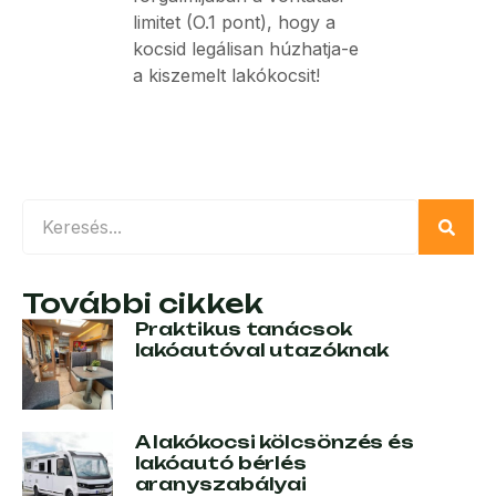
limitet (O.1 pont), hogy a
kocsid legálisan húzhatja-e
a kiszemelt lakókocsit!
További cikkek
Praktikus tanácsok
lakóautóval utazóknak
A lakókocsi kölcsönzés és
lakóautó bérlés
aranyszabályai