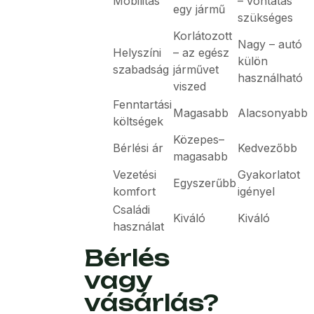
Mobilitás
– vontatás
egy jármű
szükséges
Korlátozott
Nagy – autó
Helyszíni
– az egész
külön
szabadság
járművet
használható
viszed
Fenntartási
Magasabb
Alacsonyabb
költségek
Közepes–
Bérlési ár
Kedvezőbb
magasabb
Vezetési
Gyakorlatot
Egyszerűbb
komfort
igényel
Családi
Kiváló
Kiváló
használat
Bérlés
vagy
vásárlás?