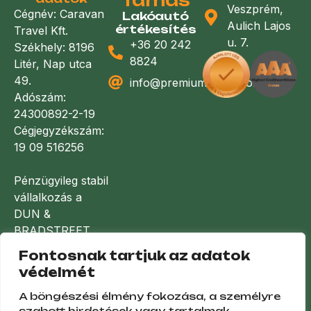
Veszprém,
Cégnév: Caravan
Lakóautó
Aulich Lajos
értékesítés
Travel Kft.
u. 7.
+36 20 242
Székhely: 8196
8824
Litér, Nap utca
49.
info@premiumlakoauto.hu
Adószám:
24300892-2-19
Cégjegyzékszám:
19 09 516256
Pénzügyileg stabil
vállalkozás a
DUN &
BRADSTREET
minősítése
Fontosnak tartjuk az adatok
alapján
védelmét
A böngészési élmény fokozása, a személyre
szabott hirdetések vagy tartalmak