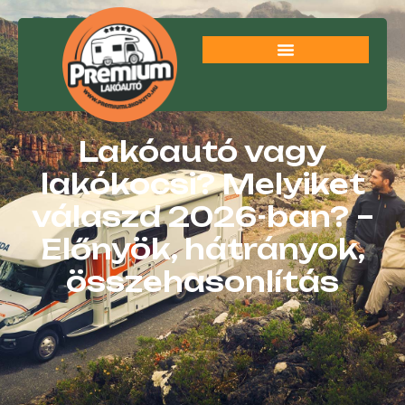
Lakóautó vagy
lakókocsi? Melyiket
válaszd 2026-ban? –
Előnyök, hátrányok,
összehasonlítás