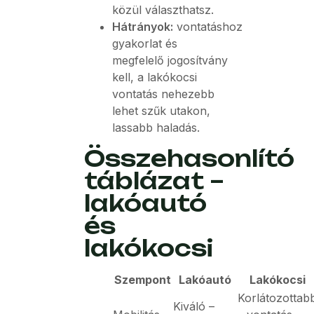
közül választhatsz.
Hátrányok:
vontatáshoz
gyakorlat és
megfelelő jogosítvány
kell, a lakókocsi
vontatás nehezebb
lehet szűk utakon,
lassabb haladás.
Összehasonlító
táblázat –
lakóautó
és
lakókocsi
Szempont
Lakóautó
Lakókocsi
Korlátozottab
Kiváló –