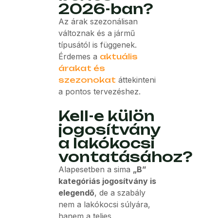
2026-ban?
Az árak szezonálisan
változnak és a jármű
típusától is függenek.
Érdemes a
aktuális
árakat és
szezonokat
áttekinteni
a pontos tervezéshez.
Kell-e külön
jogosítvány
a lakókocsi
vontatásához?
Alapesetben a sima
„B”
kategóriás jogosítvány is
elegendő
, de a szabály
nem a lakókocsi súlyára,
hanem a teljes