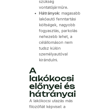
szükség
vontatójárműre.
Hátrányok:
magasabb
lakóautó fenntartási
költségek, nagyobb
fogyasztás, parkolás
nehezebb lehet, a
célállomáson nem
tudsz külön
személyautóval
kirándulni.
A
lakókocsi
előnyei és
hátrányai
A lakókocsi utazás más
filozófiát képvisel: a