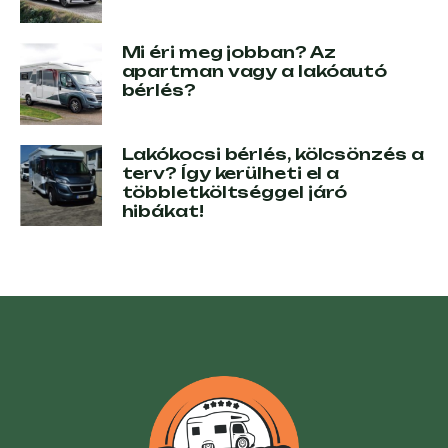
Mi éri meg jobban? Az
apartman vagy a lakóautó
bérlés?
Lakókocsi bérlés, kölcsönzés a
terv? Így kerülheti el a
többletköltséggel járó
hibákat!