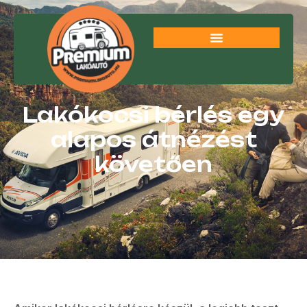
Lakókocsi bérlés egy
alapos átnézést
követően