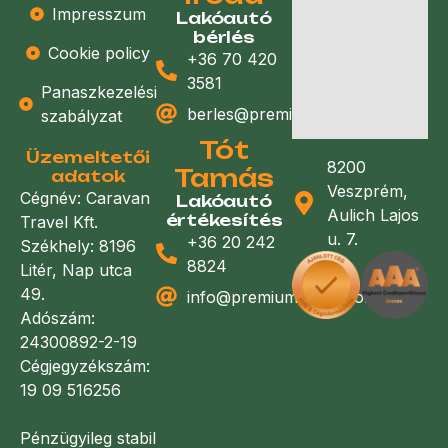
Impresszum
Lakóautó
bérlés
Cookie policy
+36 70 420
3581
Panaszkezelési
berles@premiumlakoauto.hu
szabályzat
Tót
Üzemeltetői
8200
Tamás
adatok
Veszprém,
Cégnév: Caravan
Lakóautó
Aulich Lajos
értékesítés
Travel Kft.
u. 7.
+36 20 242
Székhely: 8196
8824
Litér, Nap utca
49.
info@premiumlakoauto.hu
Adószám:
24300892-2-19
Cégjegyzékszám:
19 09 516256
Pénzügyileg stabil