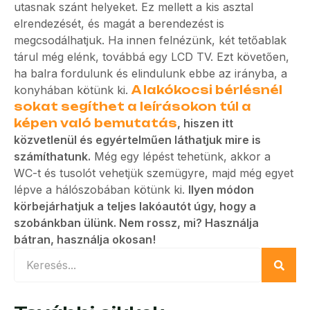
utasnak szánt helyeket. Ez mellett a kis asztal
elrendezését, és magát a berendezést is
megcsodálhatjuk. Ha innen felnézünk, két tetőablak
tárul még elénk, továbbá egy LCD TV. Ezt követően,
ha balra fordulunk és elindulunk ebbe az irányba, a
konyhában kötünk ki.
A lakókocsi bérlésnél
sokat segíthet a leírásokon túl a
képen való bemutatás
, hiszen itt
közvetlenül és egyértelműen láthatjuk mire is
számíthatunk.
Még egy lépést tehetünk, akkor a
WC-t és tusolót vehetjük szemügyre, majd még egyet
lépve a hálószobában kötünk ki.
Ilyen módon
körbejárhatjuk a teljes lakóautót úgy, hogy a
szobánkban ülünk. Nem rossz, mi? Használja
bátran, használja okosan!