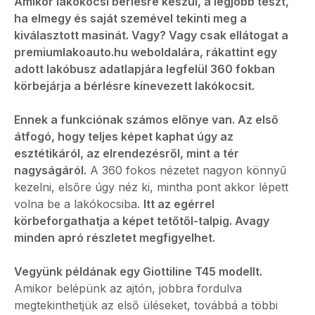
Amikor lakókocsi bérlésre készül, a legjobb teszt,
ha elmegy és saját szemével tekinti meg a
kiválasztott masinát. Vagy? Vagy csak ellátogat a
premiumlakoauto.hu weboldalára, rákattint egy
adott lakóbusz adatlapjára legfelül 360 fokban
körbejárja a bérlésre kinevezett lakókocsit.
Ennek a funkciónak számos előnye van. Az első
átfogó, hogy teljes képet kaphat úgy az
esztétikáról, az elrendezésről, mint a tér
nagyságáról.
A 360 fokos nézetet nagyon könnyű
kezelni, elsőre úgy néz ki, mintha pont akkor lépett
volna be a lakókocsiba.
Itt az egérrel
körbeforgathatja a képet tetőtől-talpig. Avagy
minden apró részletet megfigyelhet.
Vegyünk példának egy Giottiline T45 modellt.
Amikor belépünk az ajtón, jobbra fordulva
megtekinthetjük az első üléseket, továbbá a többi