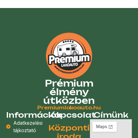
Prémium
élmény
útközben
Premiumlakoauto.hu
Információk
Kapcsolat
Címünk
Adatkezelési
Központi
tájkoztató
iroda