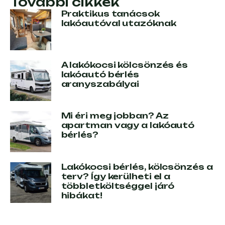
További cikkek
Praktikus tanácsok
lakóautóval utazóknak
A lakókocsi kölcsönzés és
lakóautó bérlés
aranyszabályai
Mi éri meg jobban? Az
apartman vagy a lakóautó
bérlés?
Lakókocsi bérlés, kölcsönzés a
terv? Így kerülheti el a
többletköltséggel járó
hibákat!