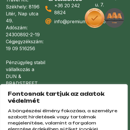
u. 7.
+36 20 242
Székhely: 8196
8824
Litér, Nap utca
49.
info@premiumlakoauto.hu
Adószám:
24300892-2-19
Cégjegyzékszám:
19 09 516256
Pénzügyileg stabil
vállalkozás a
DUN &
BRADSTREET
minősítése
Fontosnak tartjuk az adatok
alapján
védelmét
A böngészési élmény fokozása, a személyre
szabott hirdetések vagy tartalmak
megjelenítése, valamint a forgalom
elemzése érdekében sütiket (cookie)