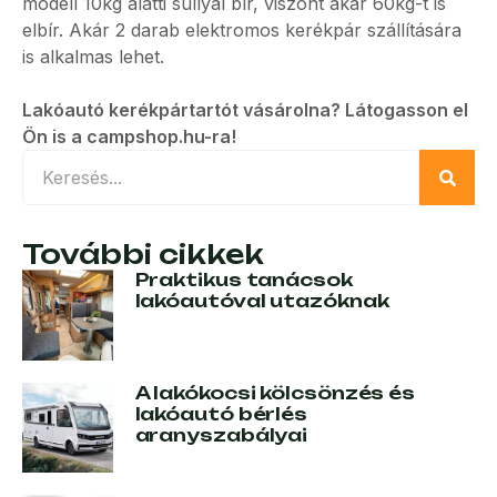
modell 10kg alatti súllyal bír, viszont akár 60kg-t is
elbír. Akár 2 darab elektromos kerékpár szállítására
is alkalmas lehet.
Lakóautó kerékpártartót vásárolna? Látogasson el
Ön is a campshop.hu-ra!
További cikkek
Praktikus tanácsok
lakóautóval utazóknak
A lakókocsi kölcsönzés és
lakóautó bérlés
aranyszabályai