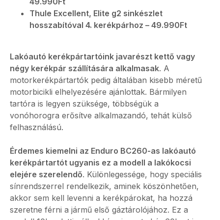
49.990Ft
Thule Excellent, Elite g2 sinkészlet
hosszabítóval 4. kerékpárhoz – 49.990Ft
Lakóautó kerékpártartóink javarészt kettő vagy
négy kerékpár szállítására alkalmasak
. A
motorkerékpártartók pedig általában kisebb méretű
motorbicikli elhelyezésére ajánlottak. Bármilyen
tartóra is legyen szüksége, többségük a
vonóhorogra erősítve alkalmazandó, tehát külső
felhasználású.
Érdemes kiemelni az Enduro BC260-as lakóautó
kerékpártartót ugyanis ez a modell a lakókocsi
elejére szerelendő
. Különlegessége, hogy speciális
sínrendszerrel rendelkezik, aminek köszönhetően,
akkor sem kell levenni a kerékpárokat, ha hozzá
szeretne férni a jármű első gáztárolójához. Ez a