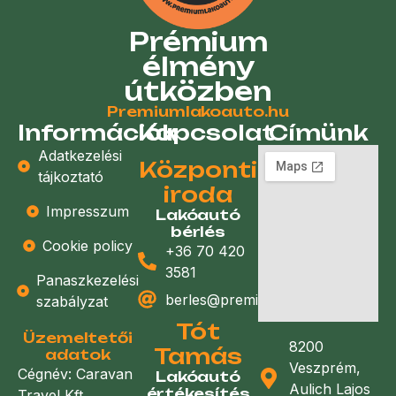
Prémium
élmény
útközben
Premiumlakoauto.hu
Információk
Kapcsolat
Címünk
Adatkezelési
Központi
tájkoztató
iroda
Impresszum
Lakóautó
bérlés
Cookie policy
+36 70 420
3581
Panaszkezelési
berles@premiumlakoauto.hu
szabályzat
Tót
Üzemeltetői
8200
Tamás
adatok
Veszprém,
Cégnév: Caravan
Lakóautó
Aulich Lajos
értékesítés
Travel Kft.