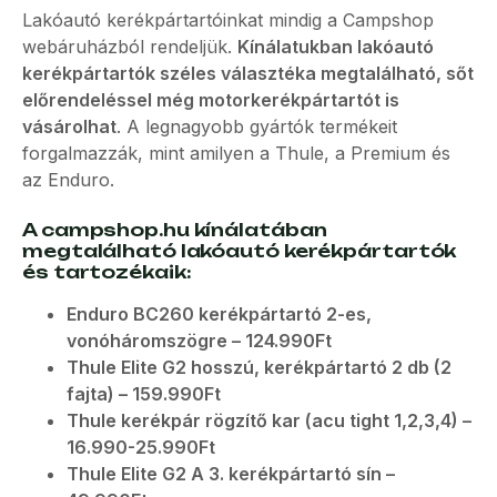
Lakóautó kerékpártartóinkat mindig a Campshop
webáruházból rendeljük.
Kínálatukban lakóautó
kerékpártartók széles választéka megtalálható, sőt
előrendeléssel még motorkerékpártartót is
vásárolhat
. A legnagyobb gyártók termékeit
forgalmazzák, mint amilyen a Thule, a Premium és
az Enduro.
A campshop.hu kínálatában
megtalálható lakóautó kerékpártartók
és tartozékaik:
Enduro BC260 kerékpártartó 2-es,
vonóháromszögre – 124.990Ft
Thule Elite G2 hosszú, kerékpártartó 2 db (2
fajta) – 159.990Ft
Thule kerékpár rögzítő kar (acu tight 1
,2,3,4) –
16.990-25.990Ft
Thule Elite G2 A 3. kerékpártartó sín –