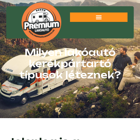
Milyen lakóautó
kerékpártartó
típusok léteznek?