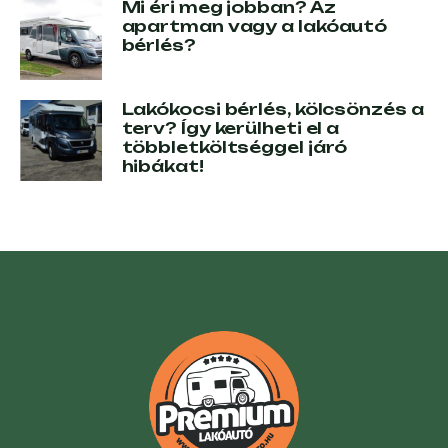
Mi éri meg jobban? Az
apartman vagy a lakóautó
bérlés?
Lakókocsi bérlés, kölcsönzés a
terv? Így kerülheti el a
többletköltséggel járó
hibákat!