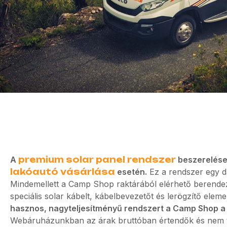
A
premium solar panel rendszer
beszerelése 
lakóautó vásárlása
esetén.
Ez a rendszer egy d
Mindemellett a Camp Shop raktárából elérhető berendez
speciális solar kábelt, kábelbevezetőt és lerögzítő eleme
hasznos, nagyteljesítményű rendszert a Camp Shop 
Webáruházunkban az árak bruttóban értendők és nem ta