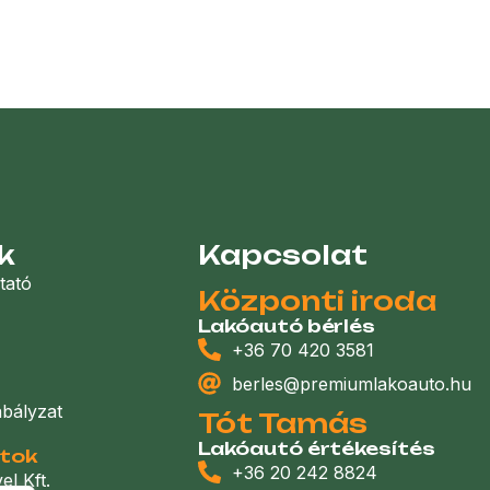
k
Kapcsolat
tató
Központi iroda
Lakóautó bérlés
+36 70 420 3581
berles@premiumlakoauto.hu
abályzat
Tót Tamás
Lakóautó értékesítés
atok
+36 20 242 8824
l Kft.