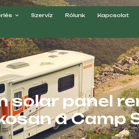
rlés
Szervíz
Rólunk
Kapcsolat
 solar panel re
kosan a Camp 