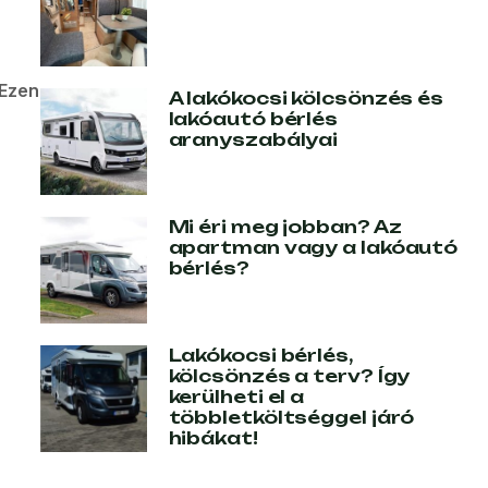
Ezen
A lakókocsi kölcsönzés és
lakóautó bérlés
aranyszabályai
Mi éri meg jobban? Az
apartman vagy a lakóautó
bérlés?
Lakókocsi bérlés,
kölcsönzés a terv? Így
kerülheti el a
többletköltséggel járó
hibákat!