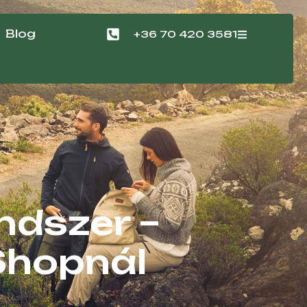
Blog
+36 70 420 3581
ndszer –
Shopnál