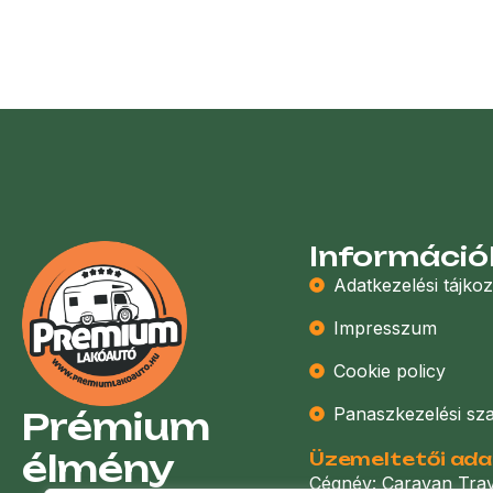
Információ
Adatkezelési tájkoz
Impresszum
Cookie policy
Panaszkezelési sz
Prémium
élmény
Üzemeltetői ad
Cégnév: Caravan Trave