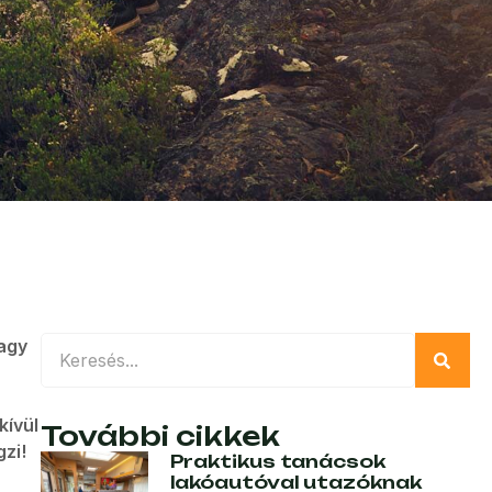
vagy
kívül
További cikkek
zi!
Praktikus tanácsok
lakóautóval utazóknak