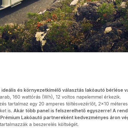
ideális és környezetkímélő választás lakóautó bérlése 
arab, 160 wattórás (Wh), 12 voltos napelemmel érkezik.
és tartalmaz egy 20 amperes töltésvezérlőt, 2×10 méteres
ket is.
Akár több panel is felszerelhető egyszerre! A rend
a Prémium Lakóautó partnereként kedvezményes áron vég
rtalmazzák a beszerelés költségét.