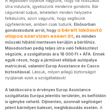
A legtöbben olyanok vagyunk, hogy ha hosszabb
útra indulunk, igyekszünk mindenre gondolni. Bár
cégünknél tudjuk, lehetetlen minden helyzetre
felkészülni, azon vagyunk, hogy segítsünk
ügyfeleinknek, amiben csak tudunk.
Elsősorban
gondoskodunk arról, hogy
a bérelt lakóautó
alapos szervizen essen át
, és minden
műszaki hibától mentesen kerüljön a bérlőhöz.
Másodsorban pedig teljes útra való felkészítést
végzünk, a szolgáltatás ára 18 000 Ft + ÁFA.
Ennek
egyik része, hogy a járművet ellátjuk autópálya
matricával, valamint Europ Assistance és Casco
biztosítással.
Lássuk, milyen jellegű biztonságot
nyújtanak ezek a szolgáltatások!
A lakókocsira is érvényes Europ Assistance
szolgáltatás Európa jelentős területén, és belföldön
is igénybe vehető.
Díjmentes, azonnali segítséget
jelent bármilyen baleset, meghibásodás esetén.
A