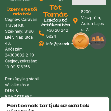
Tót
Üzemeltetői
8200
Tamás
adatok
Veszprém,
Cégnév: Caravan
Lakóautó
Aulich Lajos
értékesítés
Travel Kft.
u. 7.
+36 20 242
Székhely: 8196
8824
Litér, Nap utca
49.
info@premiumlakoauto.hu
Adószám:
24300892-2-19
Cégjegyzékszám:
19 09 516256
Pénzügyileg stabil
vállalkozás a
DUN &
BRADSTREET
minősítése
Fontosnak tartjuk az adatok
alapján