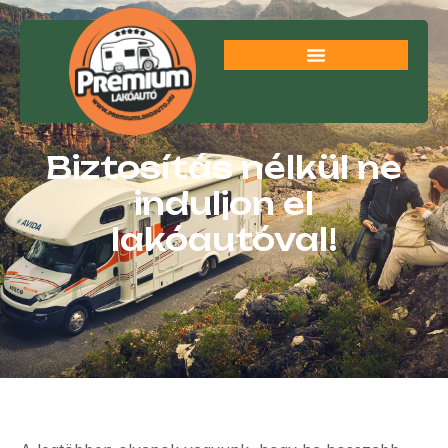
Biztosítás nélkül ne
induljon el
lakóautóval!