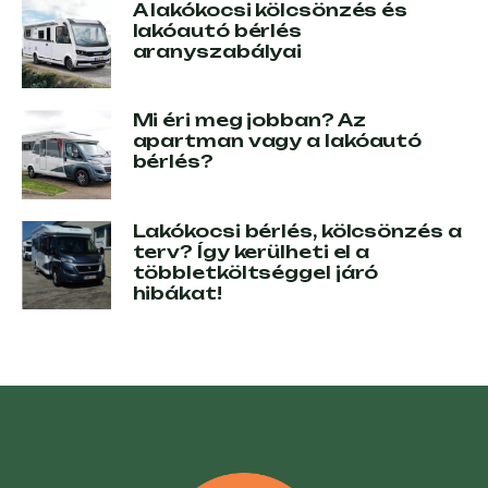
A lakókocsi kölcsönzés és
lakóautó bérlés
aranyszabályai
Mi éri meg jobban? Az
apartman vagy a lakóautó
bérlés?
Lakókocsi bérlés, kölcsönzés a
terv? Így kerülheti el a
többletköltséggel járó
hibákat!