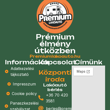
Prémium
élmény
útközben
Premiumlakoauto.hu
Információk
Kapcsolat
Címünk
Adatkezelési
Központi
tájkoztató
iroda
Impresszum
Lakóautó
bérlés
Cookie policy
+36 70 420
3581
Panaszkezelési
berles@premiumlakoauto.hu
szabályzat