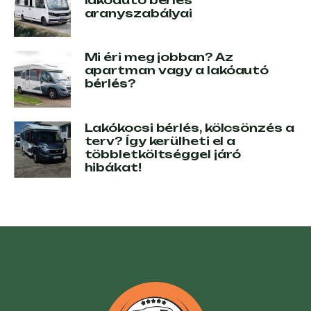
aranyszabályai
Mi éri meg jobban? Az
apartman vagy a lakóautó
bérlés?
Lakókocsi bérlés, kölcsönzés a
terv? Így kerülheti el a
többletköltséggel járó
hibákat!