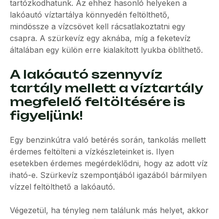
tartózkodhatunk. Az ehhez hasonló helyeken a
lakóautó víztartálya könnyedén feltölthető,
mindössze a vízcsövet kell rácsatlakoztatni egy
csapra. A szürkevíz egy aknába, míg a feketevíz
általában egy külön erre kialakított lyukba öblíthető.
A lakóautó szennyvíz
tartály mellett a víztartály
megfelelő feltöltésére is
figyeljünk!
Egy benzinkútra való betérés során, tankolás mellett
érdemes feltölteni a vízkészleteinket is. Ilyen
esetekben érdemes megérdeklődni, hogy az adott víz
iható-e. Szürkevíz szempontjából igazából bármilyen
vízzel feltölthető a lakóautó.
Végezetül, ha tényleg nem találunk más helyet, akkor