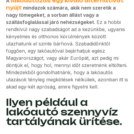
A
lakóautózás egy kiváló alternatívát
nyújt
mindazok számára, akik nem szeretik a
nagy tömegeket, a sorban állást vagy a
szállásfoglalással járó nehézségeket
. Ez a hobbi
rendkívül nagy szabadságot ad a kezünkbe, ugyanis
kényelmes és otthonos körülmények között
utazhatunk el szinte bárhová. Szabadidőnktől
függően, egy lakóautóval bejárhatjuk egész
Magyarországot, vagy akár Európát, azt pedig mi
döntjük el, hogy hol, mennyi időt szeretnénk eltölteni.
Mindezekből gondolhatnánk, hogy a lakóautós
utazások tényleg megkötések nélküliek, azonban itt is
akad egy-két apróság, amire figyelni kell.
Ilyen például a
lakóautó szennyvíz
tartályának ürítése.