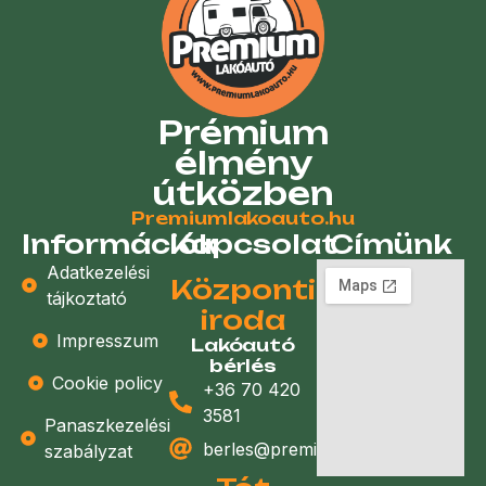
Prémium
élmény
útközben
Premiumlakoauto.hu
Információk
Kapcsolat
Címünk
Adatkezelési
Központi
tájkoztató
iroda
Impresszum
Lakóautó
bérlés
Cookie policy
+36 70 420
3581
Panaszkezelési
berles@premiumlakoauto.hu
szabályzat