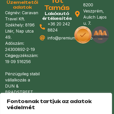
Tót
Üzemeltetői
8200
Tamás
adatok
Veszprém,
Cégnév: Caravan
Lakóautó
Aulich Lajos
értékesítés
Travel Kft.
u. 7.
+36 20 242
Székhely: 8196
8824
Litér, Nap utca
49.
info@premiumlakoauto.hu
Adószám:
24300892-2-19
Cégjegyzékszám:
19 09 516256
Pénzügyileg stabil
vállalkozás a
DUN &
BRADSTREET
minősítése
Fontosnak tartjuk az adatok
alapján
védelmét