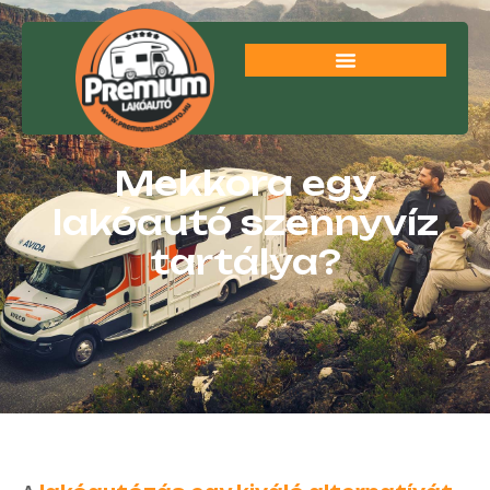
Mekkora egy
lakóautó szennyvíz
tartálya?