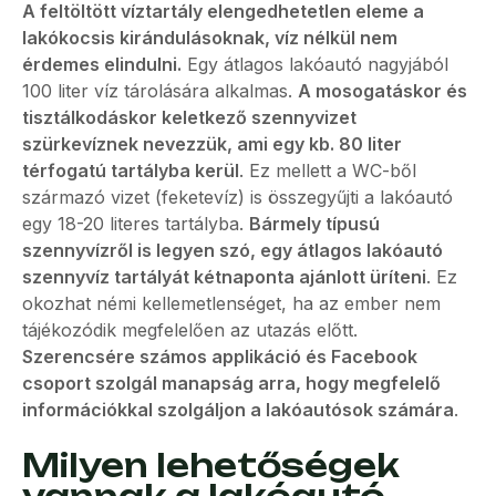
A feltöltött víztartály elengedhetetlen eleme a
lakókocsis kirándulásoknak, víz nélkül nem
érdemes elindulni.
Egy átlagos lakóautó nagyjából
100 liter víz tárolására alkalmas.
A mosogatáskor és
tisztálkodáskor keletkező szennyvizet
szürkevíznek nevezzük, ami egy kb. 80 liter
térfogatú tartályba kerül
. Ez mellett a WC-ből
származó vizet (feketevíz) is összegyűjti a lakóautó
egy 18-20 literes tartályba.
Bármely típusú
szennyvízről is legyen szó, egy átlagos lakóautó
szennyvíz tartályát kétnaponta ajánlott üríteni
. Ez
okozhat némi kellemetlenséget, ha az ember nem
tájékozódik megfelelően az utazás előtt.
Szerencsére számos applikáció és Facebook
csoport szolgál manapság arra, hogy megfelelő
információkkal szolgáljon a lakóautósok számára
.
Milyen lehetőségek