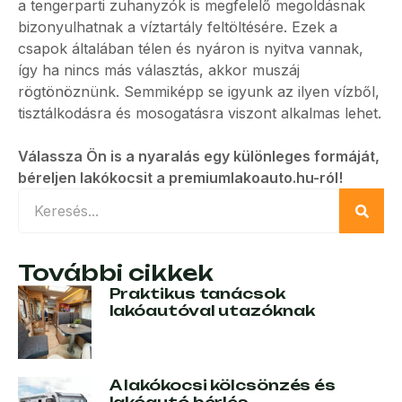
a tengerparti zuhanyzók is megfelelő megoldásnak
bizonyulhatnak a víztartály feltöltésére. Ezek a
csapok általában télen és nyáron is nyitva vannak,
így ha nincs más választás, akkor muszáj
rögtönöznünk. Semmiképp se igyunk az ilyen vízből,
tisztálkodásra és mosogatásra viszont alkalmas lehet.
Válassza Ön is a nyaralás egy különleges formáját,
béreljen lakókocsit a premiumlakoauto.hu-ról!
További cikkek
Praktikus tanácsok
lakóautóval utazóknak
A lakókocsi kölcsönzés és
lakóautó bérlés